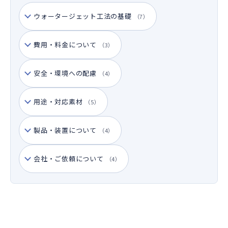
会社情報
ウォータージェット工法の基礎
（7）
採用情報
費用・料金について
（3）
お問い合わせ
安全・環境への配慮
（4）
JP
用途・対応素材
（5）
/
EN
製品・装置について
（4）
会社・ご依頼について
（4）