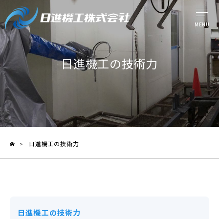
MENU
ウォータージェット工法
日進機工の技術力
提供サービス
日進機工の技術力
ケーススタディ
日進機工の技術力
>
製品情報
よくある質問
メディア紹介
日進機工の技術力