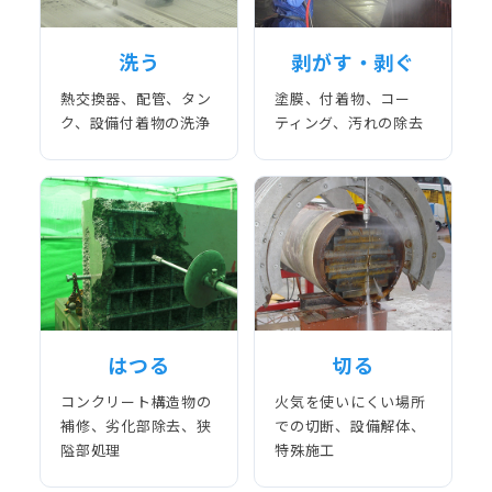
洗う
剥がす・剥ぐ
熱交換器、配管、タン
塗膜、付着物、コー
ク、設備付着物の洗浄
ティング、汚れの除去
はつる
切る
コンクリート構造物の
火気を使いにくい場所
補修、劣化部除去、狭
での切断、設備解体、
隘部処理
特殊施工