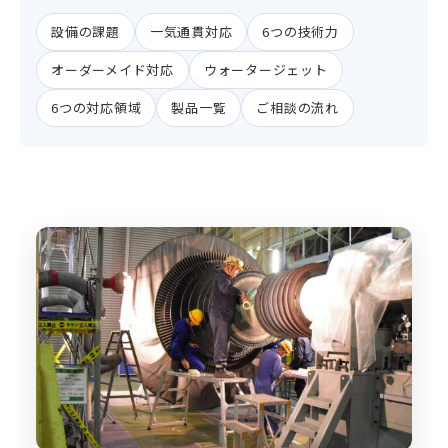
会社情報
設備の課題
一気通貫対応
6つの技術力
オーダーメイド対応
ウォータージェット
採用情報
6つの対応領域
製品一覧
ご相談の流れ
お問い合わせ
JP
/
EN