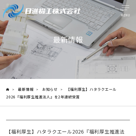
MENU
ウォータージェット工法
最新情報
提供サービス
日進機工の技術力
ケーススタディ
最新情報
お知らせ
【福利厚生】ハタラクエール
>
>
>
製品情報
2026『福利厚生推進法人』を2年連続受賞
よくある質問
メディア紹介
【福利厚生】ハタラクエール2026『福利厚生推進法