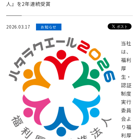
人』を2年連続受賞
会社情報
採用情報
2026.03.17
お知らせ
お問い合わせ
当社
は、
JP
福利
/
厚
生・
EN
認証
制度
実行
委員
会よ
り福
利厚