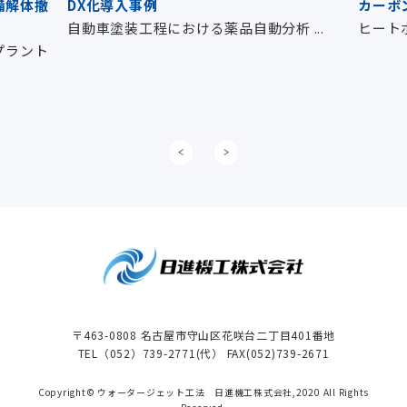
備解体撤
DX化導入事例
カーボ
自動車塗装工程における薬品自動分析 ...
ヒートポ
プラント
〒463-0808 名古屋市守山区花咲台二丁目401番地
TEL（052）739-2771(代） FAX(052)739-2671
Copyright© ウォータージェット工法 日進機工株式会社,2020 All Rights