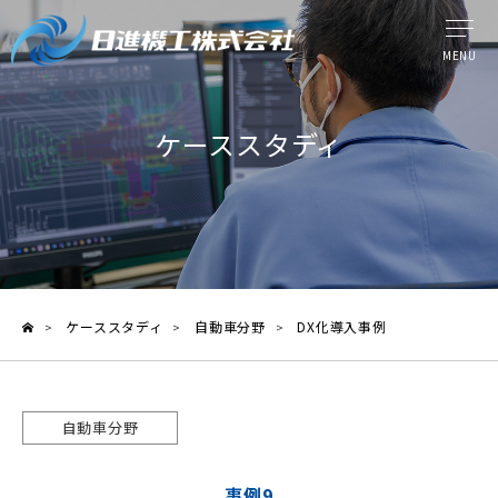
MENU
ウォータージェット工法
ケーススタディ
提供サービス
日進機工の技術力
ケーススタディ
ケーススタディ
自動車分野
DX化導入事例
>
>
>
製品情報
よくある質問
自動車分野
メディア紹介
事例9